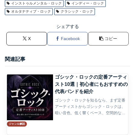
インストゥルメンタル・ロック
インディー・ロック
オルタナティブ・ロック
クラシック・ロック
シェアする
X
Facebook
コピー
関連記事
ゴシック・ロックの定番アーティ
スト10選｜初心者にもおすすめの
代表バンドを紹介
ゴシック・ロックを知るなら、まず定番
アーティストからゴシック・ロックは、
暗い音色、低く響くベース、空間的なギ
ター、演劇的なヴォーカルによって独自
ジャンル解説
の美学を作り上げたロックのジャンルで
ある。1970年代末のポストパンクから生