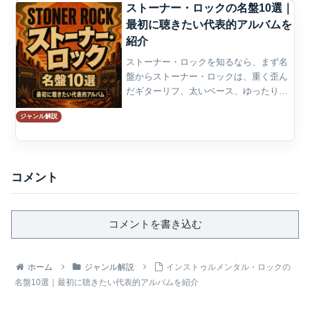
ストーナー・ロックの名盤10選｜
最初に聴きたい代表的アルバムを
紹介
ストーナー・ロックを知るなら、まず名
盤からストーナー・ロックは、重く歪ん
だギターリフ、太いベース、ゆったりと
うねるドラム、サイケデリックな反復を
ジャンル解説
中心にしたロックである。ハードロック
やヘヴィメタルの重量感を持ちながら、
速さや技巧よりも、音の厚...
コメント
コメントを書き込む
ホーム
ジャンル解説
インストゥルメンタル・ロックの
名盤10選｜最初に聴きたい代表的アルバムを紹介