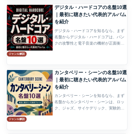
まれ、1980年代に...
デジタル・ハードコアの名盤10選
｜最初に聴きたい代表的アルバム
を紹介
デジタル・ハードコアを知るなら、まず
名盤からデジタル・ハードコアは、パン
クの攻撃性と電子音楽の機材が正面衝突
したようなジャンルである。高速ブレイ
ジャンル解説
クビーツ、歪んだドラムマシン、ノイズ
化したシンセ、怒号のようなボーカル、
政治的なメッセージが一体...
カンタベリー・シーンの名盤10選
｜最初に聴きたい代表的アルバム
を紹介
カンタベリー・シーンを知るなら、まず
名盤からカンタベリー・シーンは、ロッ
ク、ジャズ、サイケデリック、実験的な
ポップが複雑に混ざり合った音楽であ
ジャンル解説
る。イギリスのプログレッシブ・ロック
の一部として語られることも多いが、シ
ンフォニック・ロックのよう...