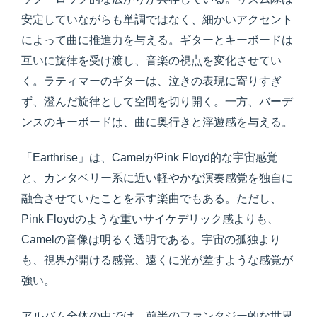
安定していながらも単調ではなく、細かいアクセント
によって曲に推進力を与える。ギターとキーボードは
互いに旋律を受け渡し、音楽の視点を変化させてい
く。ラティマーのギターは、泣きの表現に寄りすぎ
ず、澄んだ旋律として空間を切り開く。一方、バーデ
ンスのキーボードは、曲に奥行きと浮遊感を与える。
「Earthrise」は、CamelがPink Floyd的な宇宙感覚
と、カンタベリー系に近い軽やかな演奏感覚を独自に
融合させていたことを示す楽曲でもある。ただし、
Pink Floydのような重いサイケデリック感よりも、
Camelの音像は明るく透明である。宇宙の孤独より
も、視界が開ける感覚、遠くに光が差すような感覚が
強い。
アルバム全体の中では、前半のファンタジー的な世界