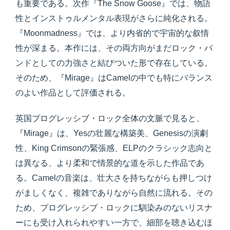
も重要である。次作『The Snow Goose』では、物語
性とインストゥルメンタル表現がさらに純化される。
『Moonmadness』では、より内省的で宇宙的な叙情
性が深まる。本作には、その両方向がまだロック・バ
ンドとしての力強さと結びついた形で存在している。
そのため、『Mirage』はCamelの中でも特にバランス
のよい作品として評価される。
英国プログレッシブ・ロック全体の文脈で見ると、
『Mirage』は、Yesの壮麗な構築美、Genesisの演劇
性、King Crimsonの緊張感、ELPのクラシック志向と
は異なる、より柔和で情景的な道を示した作品であ
る。Camelの音楽は、壮大さを持ちながらも押しつけ
がましくなく、複雑でありながら自然に流れる。その
ため、プログレッシブ・ロックに馴染みのないリスナ
ーにも受け入れられやすい一方で、細部を聴き込むほ