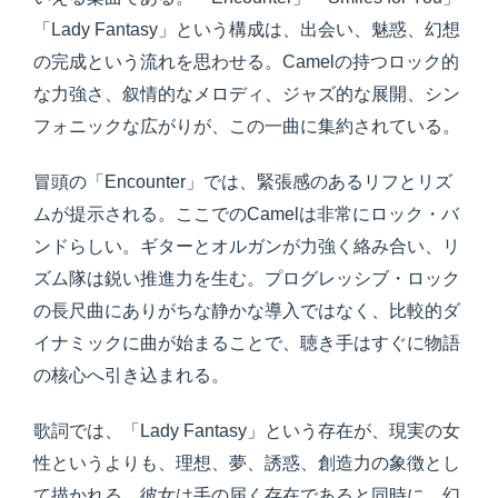
「Lady Fantasy」という構成は、出会い、魅惑、幻想
の完成という流れを思わせる。Camelの持つロック的
な力強さ、叙情的なメロディ、ジャズ的な展開、シン
フォニックな広がりが、この一曲に集約されている。
冒頭の「Encounter」では、緊張感のあるリフとリズ
ムが提示される。ここでのCamelは非常にロック・バ
ンドらしい。ギターとオルガンが力強く絡み合い、リ
ズム隊は鋭い推進力を生む。プログレッシブ・ロック
の長尺曲にありがちな静かな導入ではなく、比較的ダ
イナミックに曲が始まることで、聴き手はすぐに物語
の核心へ引き込まれる。
歌詞では、「Lady Fantasy」という存在が、現実の女
性というよりも、理想、夢、誘惑、創造力の象徴とし
て描かれる。彼女は手の届く存在であると同時に、幻