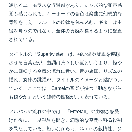
通じるユーモラスな浮遊感があり、ジャズ的な和声感
覚も感じられる。キーボードの音色は楽曲に幻想的な
背景を与え、フルートの旋律を包み込む。ギターは主
役を奪うのではなく、全体の質感を整えるように配置
されている。
タイトルの「Supertwister」は、強い渦や旋風を連想
させる言葉だが、曲調は荒々しい嵐というより、軽や
かに回転する空気の流れに近い。音の旋回、リズムの
揺れ、旋律の跳躍が、タイトルのイメージと結びつい
ている。ここでは、Camelの音楽が持つ「動きながら
も穏やか」という独特の性格がよく表れている。
アルバムの流れの中では、「Freefall」の力強さを受
けた後に、一度視界を開き、幻想的な空間へ移る役割
を果たしている。短いながらも、Camelの叙情性、ジ